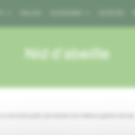
TS
PAILLAGE
ACCESSOIRES
ENTRETIEN
Nid d’abeille
ou terrasse jardin, permettant une meilleure gestion de l’ea