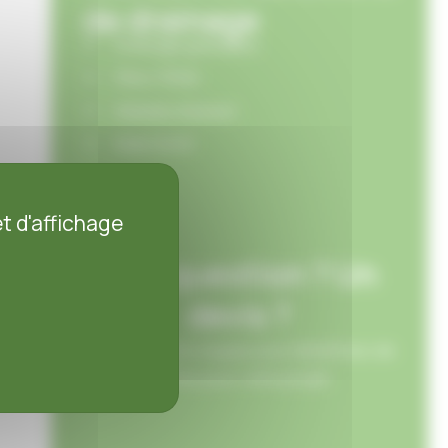
de drainage
Drainage granulaire
Filtre TR100
Matelas drainant
Bidim B400
t d'affichage
Une question ? Un
devis ?
Contacte notre équipe pour bénéficiez de
notre expertise pour votre projet.