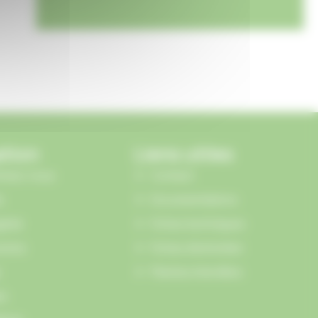
ation
Liens utiles
mmes-nous
Contact
s
Documentations
gétal
Fiches techniques
oires
Fiches d'entretien
Plantes interdites
en