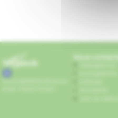
Nous contact
info@vegetoit.com
6 rue du général Vix
Pour la végétalisation de tous vos
67230 Sand
projets : toitures, terrasse…
09 54 28 26 36
Lundi - Ven : 8h00 à