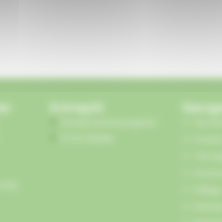
er
Entrepôt
Navig
Domaine du Heckengarten
Qui so
67140 Zellwiller
Produit
Toit vé
Access
 17h00
Paillage
Entreti