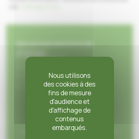
mail :
info@vegetoit.com
.
Nos autres solutions de
drainage
Drainage granulaire
Filtre TR100
Nous utilisons
Matelas drainant
des cookies à des
Bidim B400
fins de mesure
d'audience et
d'affichage de
contenus
Une question ? Un devis ?
embarqués.
Contacte notre équipe pour bénéficiez de notre