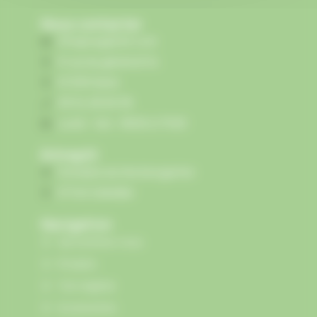
Nous contacter
info@vegetoit.com
6 rue du général Vix
67230 Sand
09 54 28 26 36
Lundi - Ven : 8h00 à 17h00
Entrepôt
Domaine du Heckengarten
67140 Zellwiller
Navigation
Qui sommes-nous
Produits
Toit végétal
Accessoires